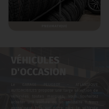
PNEUMATIQUE
VÉHICULES
D'OCCASION
Le GARAGE PEUGEOT - ATLANTIQUE
AUTOMOBILES propose une large sélection de
véhicules toutes marques. Vous souhaitez
acheter une voiture ou un utilitaire ? Nous
avons peut être sur notre parc le véhicule