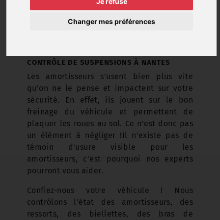
Je refuse
Changer mes préférences
CONTRÔLE DE SUSPENSIONS À NANTES
Les amortisseurs s'usent bien plus vite
qu'on ne le pense et impactent sur votre
sécurité. En effet, ils jouent sur le bon
freinage du véhicule et permettent de
plaquer les roues au sol. Ce n'est donc pas
un élément à négliger !
Il n'existe pas de
témoin d'usure visible pour les
amortisseurs, c'est pourquoi nos experts
pourront vous aider.
Confiez-nous votre véhicule ! Nous
contrôlons l'état des amortisseurs, des
ressorts, des biellettes, des bras de