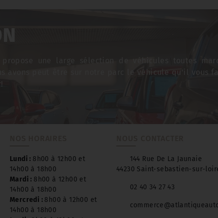
ON
ropose une large sélection de véhicules toutes mar
us avons peut être sur notre parc le véhicule qu'il vous f
!
NOS HORAIRES
NOUS CONTACTER
Lundi :
8h00 à 12h00 et
144 Rue De La Jaunaie
14h00 à 18h00
44230 Saint-sebastien-sur-loir
Mardi :
8h00 à 12h00 et
02 40 34 27 43
14h00 à 18h00
Mercredi :
8h00 à 12h00 et
commerce@atlantiqueaut
14h00 à 18h00