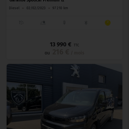
Garantie Spoticar Premium 12
Diesel
●
02/02/2023
●
97 210 km
_
13 990 €
TTC
216 €
ou
/ mois