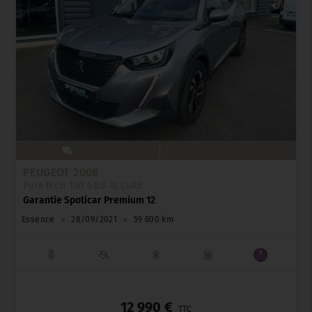
PEUGEOT 2008
PureTech 130 S&S ALLURE
Garantie Spoticar Premium 12
Essence
●
28/09/2021
●
59 600 km
_
12 990 €
TTC