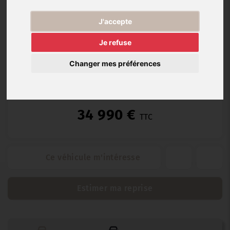
Diesel
30 000
03/2024
Automatique
km
J'accepte
Je refuse
Changer mes préférences
Spoticar Premium 12 (12 mois)
34 990 €
TTC
Ce véhicule m'intéresse
Estimer ma reprise