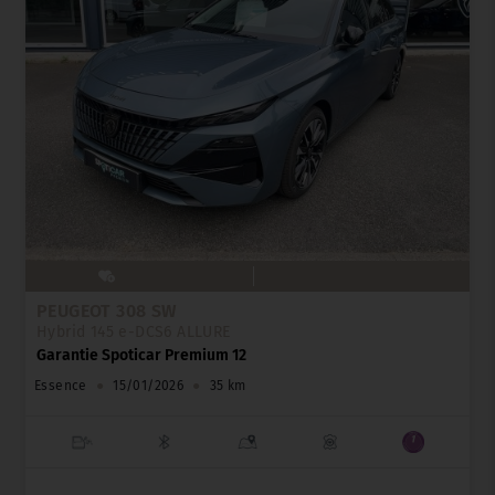
PEUGEOT 308 SW
Hybrid 145 e-DCS6 ALLURE
Garantie Spoticar Premium 12
Essence
●
15/01/2026
●
35 km
_