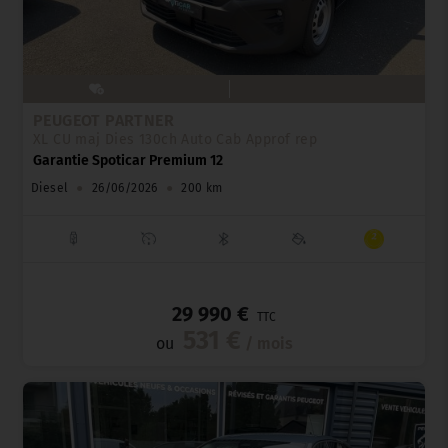
PEUGEOT PARTNER
XL CU maj Dies 130ch Auto Cab Approf rep
Garantie Spoticar Premium 12
Diesel
●
26/06/2026
●
200 km
_
29 990 €
TTC
531 €
ou
/ mois