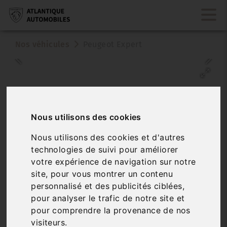
Nos véhicules
Peugeot Expert
Nous utilisons des cookies
Nous utilisons des cookies et d'autres
Véhicule vendu
technologies de suivi pour améliorer
votre expérience de navigation sur notre
PEUGEOT EXPERT
site, pour vous montrer un contenu
personnalisé et des publicités ciblées,
TAILLE M 2.0 BHDI 180 S&S AT CAF P AS C
pour analyser le trafic de notre site et
pour comprendre la provenance de nos
Réf. 3650534
Véhicule sur parc
visiteurs.