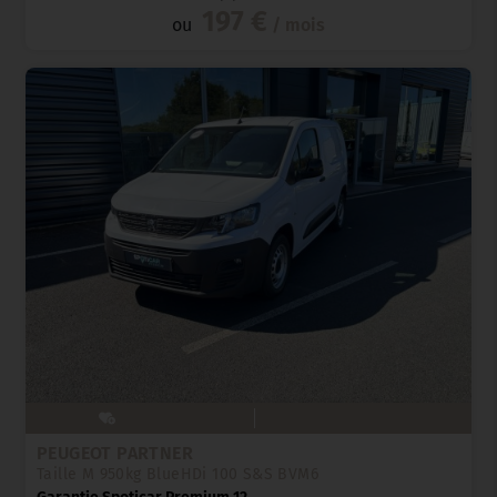
197 €
ou
/ mois
PEUGEOT PARTNER
Taille M 950kg BlueHDi 100 S&S BVM6