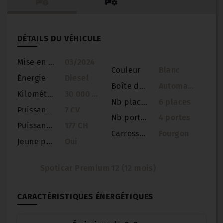
DÉTAILS DU VÉHICULE
Mise en circulation
03/2024
Couleur
Blanc
Énergie
Diesel
Boîte de vitesse
Automatique
Kilométrage
30 000 km
Nb places
6 places
Puissance
7 CV
Nb portes
4 portes
Puissance réelle
177 CH
Carrosserie
Fourgon
Jeune permis
Oui
Spoticar Premium 12 (12 mois)
CARACTÉRISTIQUES ÉNERGÉTIQUES