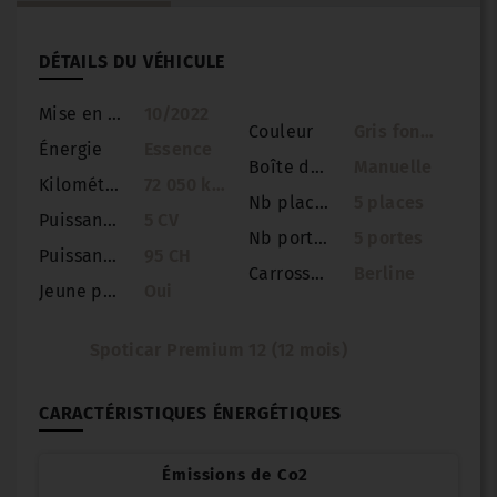
DÉTAILS DU VÉHICULE
Mise en circulation
10/2022
Couleur
Gris foncé
Énergie
Essence
Boîte de vitesse
Manuelle
Kilométrage
72 050 km
Nb places
5 places
Puissance
5 CV
Nb portes
5 portes
Puissance réelle
95 CH
Carrosserie
Berline
Jeune permis
Oui
Spoticar Premium 12 (12 mois)
CARACTÉRISTIQUES ÉNERGÉTIQUES
Émissions de Co2