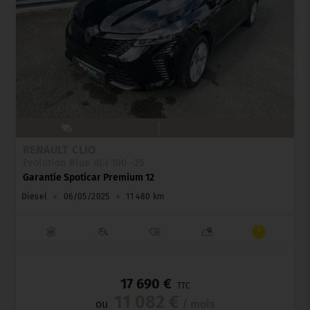
RENAULT CLIO
Evolution Blue dCi 100 -25
Garantie Spoticar Premium 12
Diesel
●
06/05/2025
●
11 480 km
_
17 690 €
TTC
11 082 €
ou
/ mois