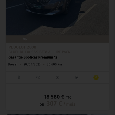
PEUGEOT 2008
BLUEHDI 130 S&S EAT8 ALLURE PACK
Garantie Spoticar Premium 12
Diesel
●
20/04/2023
●
80 600 km
_
18 580 €
TTC
307 €
ou
/ mois