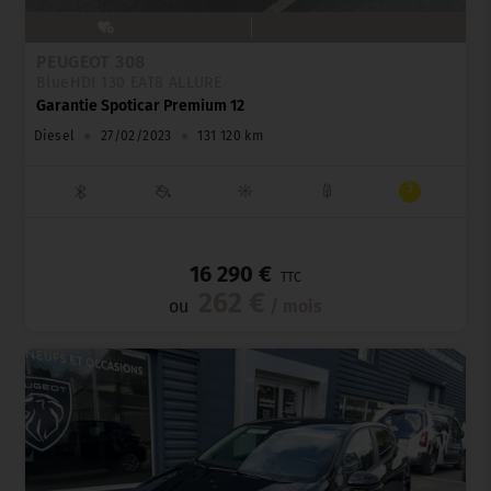
PEUGEOT 308
BlueHDI 130 EAT8 ALLURE
Garantie Spoticar Premium 12
Diesel
●
27/02/2023
●
131 120 km
_
16 290 €
TTC
262 €
ou
/ mois